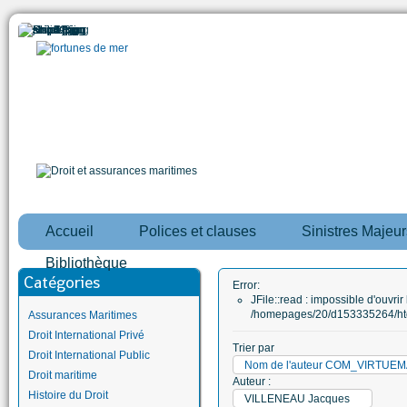
Accueil
Polices et clauses
Sinistres Majeur
Bibliothèque
Catégories
Error:
JFile::read : impossible d'ouvrir 
/homepages/20/d153335264/htd
Assurances Maritimes
Droit International Privé
Trier par
Droit International Public
Nom de l'auteur COM_VIRTUE
Droit maritime
Auteur :
Histoire du Droit
VILLENEAU Jacques