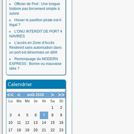
Officier de Port : Une longue
histoire pas forcement simple à
suivre
Hisser le pavillon pirate est-il
légal ?
L'ONU INTERDIT DE PORT 4
NAVIRES
L'accès en Zone d'Accès
Restreint sans autorisation dans
un port est désormais un délit
Remorquage du MODERN
EXPRESS : Bonne ou mauvaise
idée ?
Calendrier
<<
<
>
>>
août 2026
Lu
Ma
Me
Je
Ve
Sa
Di
1
2
3
4
5
6
7
8
9
10
11
12
13
14
15
16
17
18
19
20
21
22
23