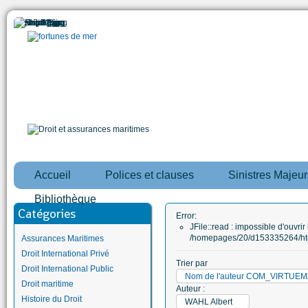
Accueil
Polices et clauses
Sinistres Majeur
Bibliothèque
Catégories
Error:
JFile::read : impossible d'ouvrir 
/homepages/20/d153335264/htd
Assurances Maritimes
Droit International Privé
Trier par
Droit International Public
Nom de l'auteur COM_VIRTU
Droit maritime
Auteur :
Histoire du Droit
WAHL Albert