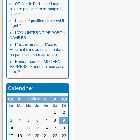
Officier de Port : Une longue
histoire pas forcement simple à
suivre
Hisser le pavillon pirate est-il
légal ?
L'ONU INTERDIT DE PORT 4
NAVIRES
L'accès en Zone d'Accès
Restreint sans autorisation dans
un port est désormais un délit
Remorquage du MODERN
EXPRESS : Bonne ou mauvaise
idée ?
Calendrier
<<
<
>
>>
août 2026
Lu
Ma
Me
Je
Ve
Sa
Di
1
2
3
4
5
6
7
8
9
10
11
12
13
14
15
16
17
18
19
20
21
22
23