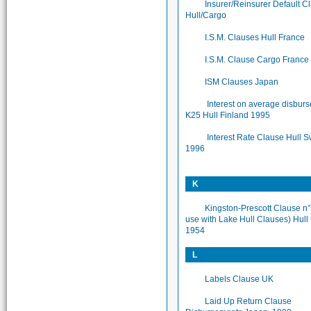
Insurer/Reinsurer Default C
Hull/Cargo
I.S.M. Clauses Hull France
I.S.M. Clause Cargo France
ISM Clauses Japan
Interest on average disbur
K25 Hull Finland 1995
Interest Rate Clause Hull 
1996
K
Kingston-Prescott Clause n°
use with Lake Hull Clauses) Hull
1954
L
Labels Clause UK
Laid Up Return Clause