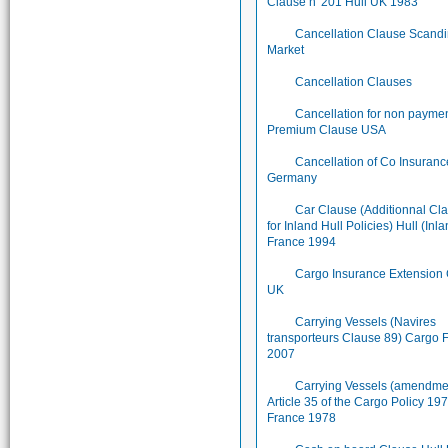
Clause n°201 Hull UK 1983
Cancellation Clause Scand
Market
Cancellation Clauses
Cancellation for non paymen
Premium Clause USA
Cancellation of Co Insuran
Germany
Car Clause (Additionnal Cl
for Inland Hull Policies) Hull (Inl
France 1994
Cargo Insurance Extension
UK
Carrying Vessels (Navires
transporteurs Clause 89) Cargo 
2007
Carrying Vessels (amendme
Article 35 of the Cargo Policy 1
France 1978