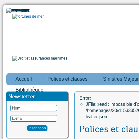
Accueil
Polices et clauses
Sinistres Majeur
Bibliothèque
Newsletter
Error:
JFile::read : impossible d'ou
/homepages/20/d15333526
twitter.json
Polices et cla