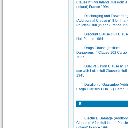
Clause n°II for Inland Hull Policie
(Inland) France 1994
Discharging and Forwardin
(Additionnal Clause n°III for Inlan
Policies) Hull (Inland) France 19
Discount Clause Hull Claus
Hull France 1984
Drugs Clause (Institute
Dangerous...) Clause 102 Cargo
1937
Dual Valuation Clause n° 17
use with Lake Hull Clauses) Hull
1945
Duration of Guarantee (Addi
Cargo Clauses 11 to 17) Cargo F
E
Electrical Damage (Addtion
Clause n°V for Hull Inland Policie
(Inland) France 1994