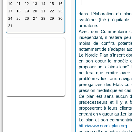
10
11
12
13
14
15
16
17
18
19
20
21
22
23
dans l'élaboration du plan
24
25
26
27
28
29
30
système (très) équitable 
armateurs.
31
Avec son Commentaire co
indépendant, il restera peu 
moins de conflits potent
notamment de s'adapter au
Le Nordic Plan s'inscrit d
en son coeur le modèle d
proposer un "claims lead" t
ne fera que croître avec 
problèmes liés aux naviga
prérogatives des Etats côti
pression médiatique en cas d
Ce plan est sans aucun 
prédecesseurs et il y a f
proposeront à leurs clien
entrant en vigueur au 1er ja
Le plan et son commentaire
http://www.nordicplan.org
version pdf sur notre site d