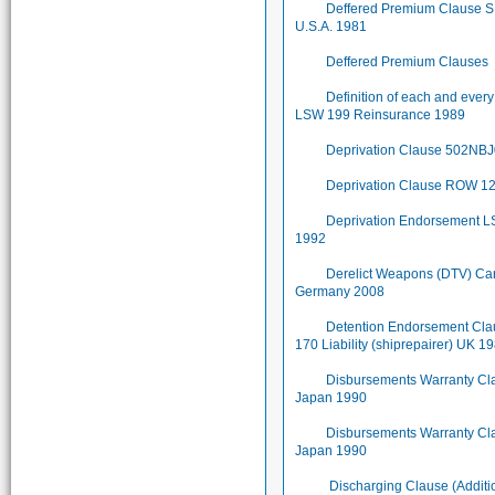
Deffered Premium Clause 
U.S.A. 1981
Deffered Premium Clauses
Definition of each and ever
LSW 199 Reinsurance 1989
Deprivation Clause 502NB
Deprivation Clause ROW 1
Deprivation Endorsement 
1992
Derelict Weapons (DTV) Ca
Germany 2008
Detention Endorsement Cl
170 Liability (shiprepairer) UK 1
Disbursements Warranty Cl
Japan 1990
Disbursements Warranty Cl
Japan 1990
Discharging Clause (Additi