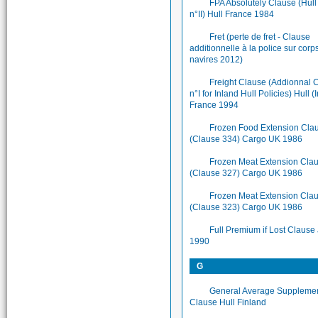
FPA Absolutely Clause (Hul
n°II) Hull France 1984
Fret (perte de fret - Clause
additionnelle à la police sur corp
navires 2012)
Freight Clause (Addionnal 
n°I for Inland Hull Policies) Hull (
France 1994
Frozen Food Extension Cla
(Clause 334) Cargo UK 1986
Frozen Meat Extension Cla
(Clause 327) Cargo UK 1986
Frozen Meat Extension Clau
(Clause 323) Cargo UK 1986
Full Premium if Lost Clause
1990
G
General Average Suppleme
Clause Hull Finland