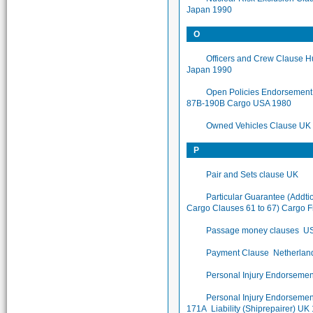
Japan 1990
O
Officers and Crew Clause Hu
Japan 1990
Open Policies Endorsement
87B-190B Cargo USA 1980
Owned Vehicles Clause UK
P
Pair and Sets clause UK
Particular Guarantee (Addti
Cargo Clauses 61 to 67) Cargo 
Passage money clauses U
Payment Clause Netherlan
Personal Injury Endorsemen
Personal Injury Endorseme
171A Liability (Shiprepairer) UK