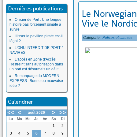
Dernières publications
Le Norwegian 
Officier de Port : Une longue
Vive le Nordi
histoire pas forcement simple à
suivre
Hisser le pavillon pirate est-il
Catégorie :
Polices et clauses
légal ?
L'ONU INTERDIT DE PORT 4
NAVIRES
L'accès en Zone d'Accès
Restreint sans autorisation dans
un port est désormais un délit
Remorquage du MODERN
EXPRESS : Bonne ou mauvaise
idée ?
Calendrier
<<
<
>
>>
août 2026
Lu
Ma
Me
Je
Ve
Sa
Di
1
2
3
4
5
6
7
8
9