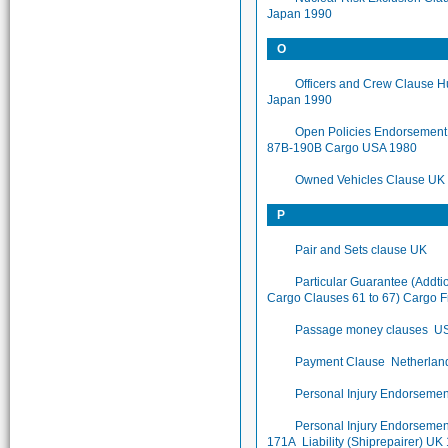
Japan 1990
O
Officers and Crew Clause Hu
Japan 1990
Open Policies Endorsement
87B-190B Cargo USA 1980
Owned Vehicles Clause UK
P
Pair and Sets clause UK
Particular Guarantee (Addti
Cargo Clauses 61 to 67) Cargo 
Passage money clauses U
Payment Clause Netherlan
Personal Injury Endorsemen
Personal Injury Endorseme
171A Liability (Shiprepairer) UK