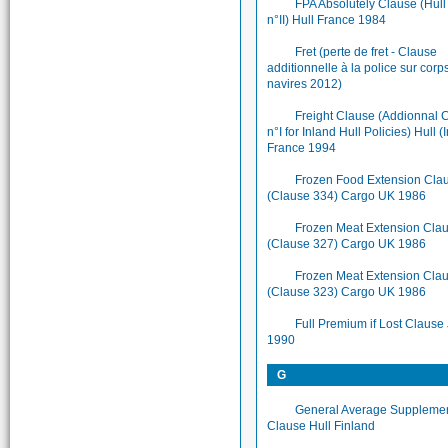
FPA Absolutely Clause (Hul
n°II) Hull France 1984
Fret (perte de fret - Clause
additionnelle à la police sur corp
navires 2012)
Freight Clause (Addionnal 
n°I for Inland Hull Policies) Hull (
France 1994
Frozen Food Extension Cla
(Clause 334) Cargo UK 1986
Frozen Meat Extension Cla
(Clause 327) Cargo UK 1986
Frozen Meat Extension Clau
(Clause 323) Cargo UK 1986
Full Premium if Lost Clause
1990
G
General Average Suppleme
Clause Hull Finland