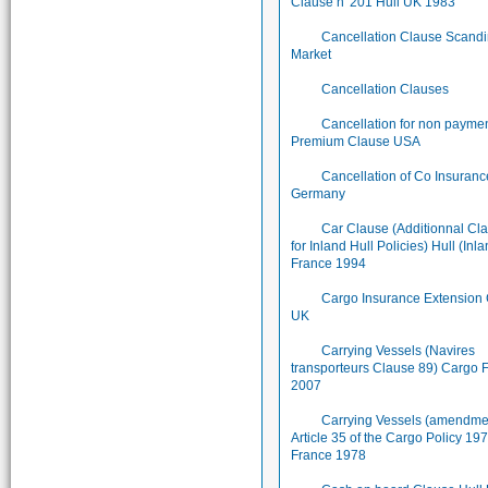
Clause n°201 Hull UK 1983
Cancellation Clause Scand
Market
Cancellation Clauses
Cancellation for non paymen
Premium Clause USA
Cancellation of Co Insuran
Germany
Car Clause (Additionnal Cl
for Inland Hull Policies) Hull (Inl
France 1994
Cargo Insurance Extension
UK
Carrying Vessels (Navires
transporteurs Clause 89) Cargo 
2007
Carrying Vessels (amendme
Article 35 of the Cargo Policy 1
France 1978