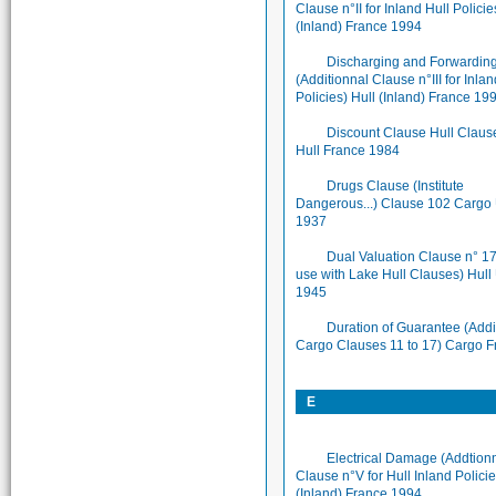
Clause n°II for Inland Hull Policie
(Inland) France 1994
Discharging and Forwardin
(Additionnal Clause n°III for Inlan
Policies) Hull (Inland) France 19
Discount Clause Hull Claus
Hull France 1984
Drugs Clause (Institute
Dangerous...) Clause 102 Cargo
1937
Dual Valuation Clause n° 17
use with Lake Hull Clauses) Hull
1945
Duration of Guarantee (Addi
Cargo Clauses 11 to 17) Cargo F
E
Electrical Damage (Addtion
Clause n°V for Hull Inland Policie
(Inland) France 1994