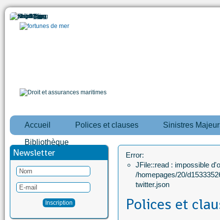
Accueil
Polices et clauses
Sinistres Majeur
Bibliothèque
Newsletter
Error:
JFile::read : impossible d'ou
/homepages/20/d15333526
twitter.json
Polices et cla