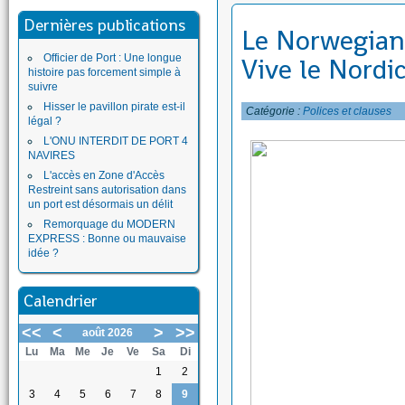
Dernières publications
Le Norwegian 
Officier de Port : Une longue
Vive le Nordi
histoire pas forcement simple à
suivre
Hisser le pavillon pirate est-il
Catégorie :
Polices et clauses
légal ?
L'ONU INTERDIT DE PORT 4
NAVIRES
L'accès en Zone d'Accès
Restreint sans autorisation dans
un port est désormais un délit
Remorquage du MODERN
EXPRESS : Bonne ou mauvaise
idée ?
Calendrier
<<
<
>
>>
août 2026
Lu
Ma
Me
Je
Ve
Sa
Di
1
2
3
4
5
6
7
8
9