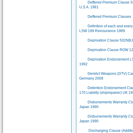
Deffered Premium Clause 
U.S.A. 1981
Deffered Premium Clauses
Definition of each and ever
LSW 199 Reinsurance 1989
Deprivation Clause 502NB
Deprivation Clause ROW 1
Deprivation Endorsement 
1992
Derelict Weapons (DTV) Ca
Germany 2008
Detention Endorsement Cl
170 Liability (shiprepairer) UK 1
Disbursements Warranty Cl
Japan 1990
Disbursements Warranty Cl
Japan 1990
Discharging Clause (Additi