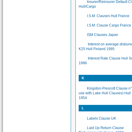
Insurer/Reinsurer Default C
Hull/Cargo
I.S.M. Clauses Hull France
I.S.M. Clause Cargo France
ISM Clauses Japan
Interest on average disbur
K25 Hull Finland 1995
Interest Rate Clause Hull 
1996
K
Kingston-Prescott Clause n°
use with Lake Hull Clauses) Hull
1954
L
Labels Clause UK
Laid Up Return Clause