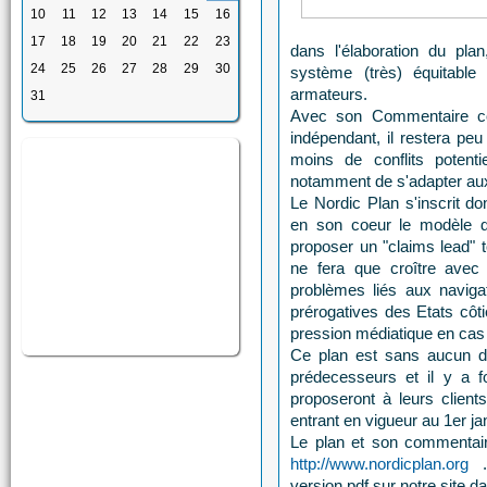
10
11
12
13
14
15
16
17
18
19
20
21
22
23
dans l'élaboration du plan
24
25
26
27
28
29
30
système (très) équitable 
armateurs.
31
Avec son Commentaire co
indépendant, il restera peu 
moins de conflits potent
notamment de s'adapter au
Le Nordic Plan s'inscrit d
en son coeur le modèle d
proposer un "claims lead" t
ne fera que croître avec 
problèmes liés aux naviga
prérogatives des Etats côti
pression médiatique en cas d
Ce plan est sans aucun 
prédecesseurs et il y a f
proposeront à leurs clien
entrant en vigueur au 1er ja
Le plan et son commentaire
http://www.nordicplan.org
version pdf sur notre site d