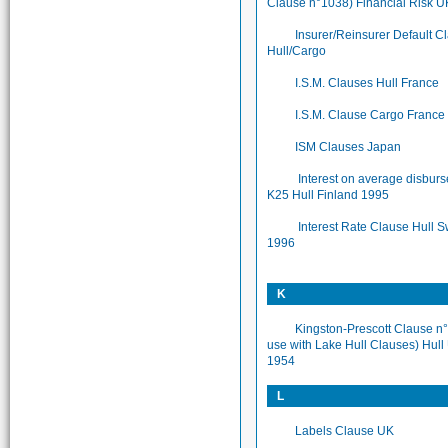
Clause n°1038) Financial Risk 
Insurer/Reinsurer Default C
Hull/Cargo
I.S.M. Clauses Hull France
I.S.M. Clause Cargo France
ISM Clauses Japan
Interest on average disbur
K25 Hull Finland 1995
Interest Rate Clause Hull 
1996
K
Kingston-Prescott Clause n°
use with Lake Hull Clauses) Hull
1954
L
Labels Clause UK