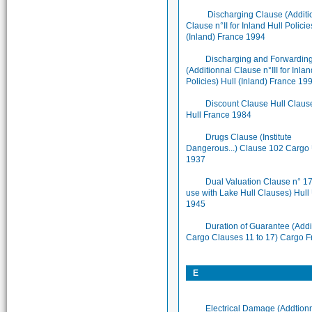
Discharging Clause (Additi
Clause n°II for Inland Hull Policie
(Inland) France 1994
Discharging and Forwardin
(Additionnal Clause n°III for Inlan
Policies) Hull (Inland) France 19
Discount Clause Hull Claus
Hull France 1984
Drugs Clause (Institute
Dangerous...) Clause 102 Cargo
1937
Dual Valuation Clause n° 17
use with Lake Hull Clauses) Hull
1945
Duration of Guarantee (Addi
Cargo Clauses 11 to 17) Cargo F
E
Electrical Damage (Addtion