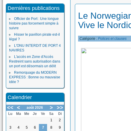
Dernières publications
Le Norwegian 
Officier de Port : Une longue
Vive le Nordi
histoire pas forcement simple à
suivre
Hisser le pavillon pirate est-il
Catégorie :
Polices et clauses
légal ?
L'ONU INTERDIT DE PORT 4
NAVIRES
L'accès en Zone d'Accès
Restreint sans autorisation dans
un port est désormais un délit
Remorquage du MODERN
EXPRESS : Bonne ou mauvaise
idée ?
Calendrier
<<
<
>
>>
août 2026
Lu
Ma
Me
Je
Ve
Sa
Di
1
2
3
4
5
6
7
8
9