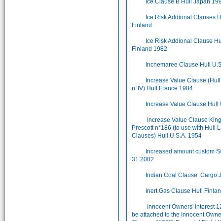
Ice Clause B Hull Japan 19
Ice Risk Addional Clauses H
Finland
Ice Risk Addional Clause Hu
Finland 1982
Inchemaree Clause Hull U.
Increase Value Clause (Hul
n°IV) Hull France 1984
Increase Value Clause Hull
Increase Value Clause King
Prescott n°186 (to use with Hull 
Clauses) Hull U.S.A. 1954
Increased amount custom 
31 2002
Indian Coal Clause Cargo 
Inert Gas Clause Hull Finla
Innocent Owners' Interest 1
be attached to the Innocent Owne