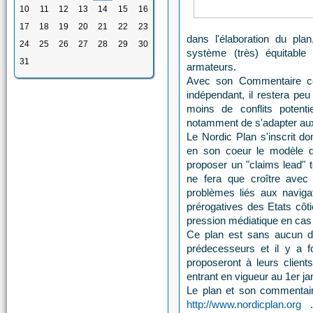
10
11
12
13
14
15
16
17
18
19
20
21
22
23
dans l'élaboration du plan
24
25
26
27
28
29
30
système (très) équitable 
31
armateurs.
Avec son Commentaire co
indépendant, il restera peu 
moins de conflits potent
notamment de s'adapter au
Le Nordic Plan s'inscrit d
en son coeur le modèle d
proposer un "claims lead" t
ne fera que croître avec 
problèmes liés aux naviga
prérogatives des Etats côti
pression médiatique en cas d
Ce plan est sans aucun 
prédecesseurs et il y a f
proposeront à leurs clien
entrant en vigueur au 1er ja
Le plan et son commentaire
http://www.nordicplan.org