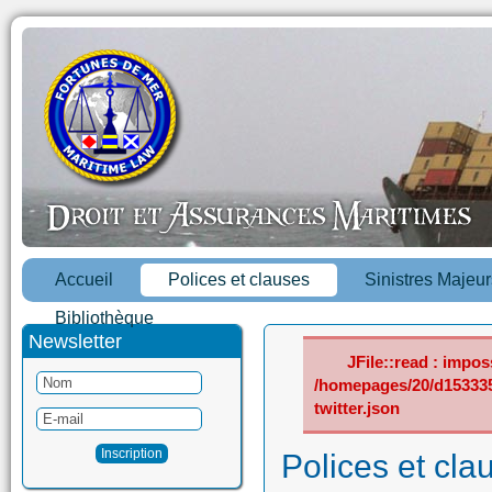
Accueil
Polices et clauses
Sinistres Majeur
Bibliothèque
Newsletter
JFile::read : imposs
/homepages/20/d15333
twitter.json
Polices et cla