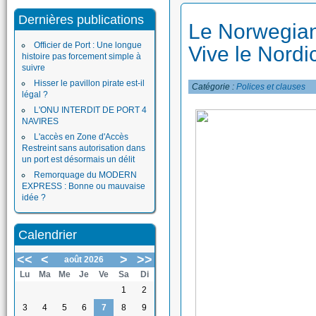
Dernières publications
Le Norwegian 
Officier de Port : Une longue
Vive le Nordi
histoire pas forcement simple à
suivre
Hisser le pavillon pirate est-il
Catégorie :
Polices et clauses
légal ?
L'ONU INTERDIT DE PORT 4
NAVIRES
L'accès en Zone d'Accès
Restreint sans autorisation dans
un port est désormais un délit
Remorquage du MODERN
EXPRESS : Bonne ou mauvaise
idée ?
Calendrier
<<
<
>
>>
août 2026
Lu
Ma
Me
Je
Ve
Sa
Di
1
2
3
4
5
6
7
8
9