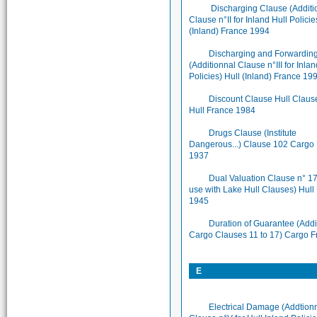
Discharging Clause (Additi
Clause n°II for Inland Hull Policie
(Inland) France 1994
Discharging and Forwardin
(Additionnal Clause n°III for Inlan
Policies) Hull (Inland) France 19
Discount Clause Hull Claus
Hull France 1984
Drugs Clause (Institute
Dangerous...) Clause 102 Cargo
1937
Dual Valuation Clause n° 17
use with Lake Hull Clauses) Hull
1945
Duration of Guarantee (Addi
Cargo Clauses 11 to 17) Cargo F
E
Electrical Damage (Addtion