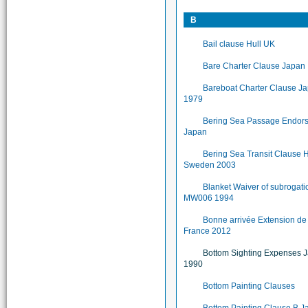
B
Bail clause Hull UK
Bare Charter Clause Japan
Bareboat Charter Clause J
1979
Bering Sea Passage Endor
Japan
Bering Sea Transit Clause H
Sweden 2003
Blanket Waiver of subrogati
MW006 1994
Bonne arrivée Extension d
France 2012
Bottom Sighting Expenses 
1990
Bottom Painting Clauses
Bottom Painting Clause B J