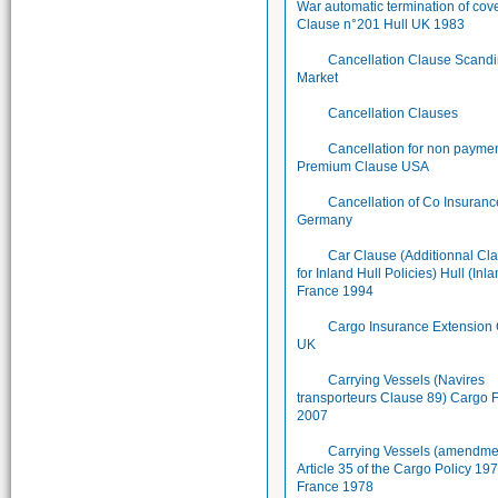
War automatic termination of cov
Clause n°201 Hull UK 1983
Cancellation Clause Scand
Market
Cancellation Clauses
Cancellation for non paymen
Premium Clause USA
Cancellation of Co Insuran
Germany
Car Clause (Additionnal Cl
for Inland Hull Policies) Hull (Inl
France 1994
Cargo Insurance Extension
UK
Carrying Vessels (Navires
transporteurs Clause 89) Cargo 
2007
Carrying Vessels (amendme
Article 35 of the Cargo Policy 1
France 1978