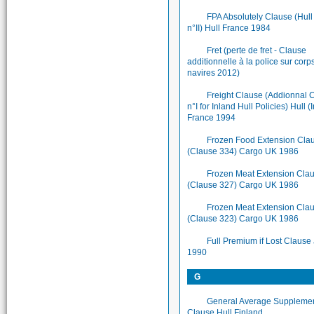
FPA Absolutely Clause (Hul
n°II) Hull France 1984
Fret (perte de fret - Clause
additionnelle à la police sur corp
navires 2012)
Freight Clause (Addionnal 
n°I for Inland Hull Policies) Hull (
France 1994
Frozen Food Extension Cla
(Clause 334) Cargo UK 1986
Frozen Meat Extension Cla
(Clause 327) Cargo UK 1986
Frozen Meat Extension Clau
(Clause 323) Cargo UK 1986
Full Premium if Lost Clause
1990
G
General Average Suppleme
Clause Hull Finland