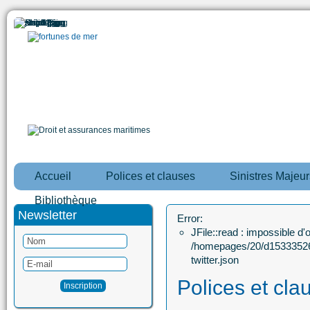
Accueil
Polices et clauses
Sinistres Majeur
Bibliothèque
Newsletter
Error:
JFile::read : impossible d'ou
/homepages/20/d15333526
twitter.json
Polices et cla