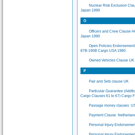
Nuclear Risk Exclusion Cla
Japan 1990
O
Officers and Crew Clause Hu
Japan 1990
Open Policies Endorsement
87B-190B Cargo USA 1980
Owned Vehicles Clause UK
P
Pair and Sets clause UK
Particular Guarantee (Addti
Cargo Clauses 61 to 67) Cargo 
Passage money clauses U
Payment Clause Netherlan
Personal Injury Endorsemen
Personal Injury Endorseme