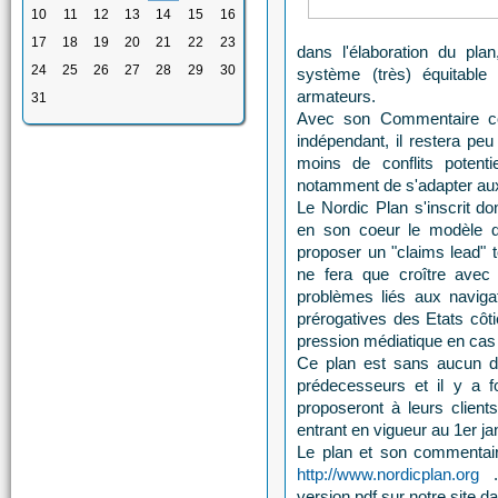
10
11
12
13
14
15
16
17
18
19
20
21
22
23
dans l'élaboration du plan
24
25
26
27
28
29
30
système (très) équitable 
armateurs.
31
Avec son Commentaire co
indépendant, il restera peu 
moins de conflits potent
notamment de s'adapter au
Le Nordic Plan s'inscrit d
en son coeur le modèle d
proposer un "claims lead" t
ne fera que croître avec 
problèmes liés aux naviga
prérogatives des Etats côti
pression médiatique en cas d
Ce plan est sans aucun 
prédecesseurs et il y a f
proposeront à leurs clien
entrant en vigueur au 1er ja
Le plan et son commentaire
http://www.nordicplan.org
version pdf sur notre site d