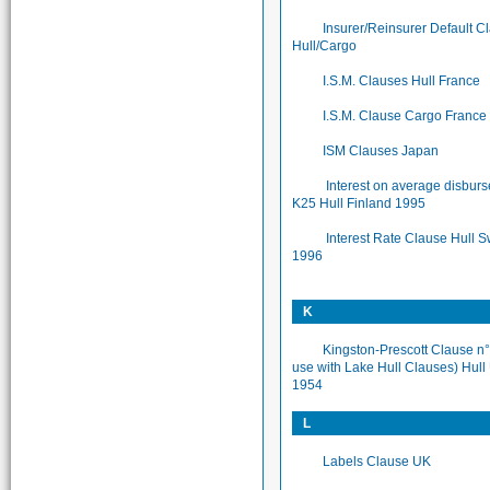
Insurer/Reinsurer Default C
Hull/Cargo
I.S.M. Clauses Hull France
I.S.M. Clause Cargo France
ISM Clauses Japan
Interest on average disbur
K25 Hull Finland 1995
Interest Rate Clause Hull 
1996
K
Kingston-Prescott Clause n°
use with Lake Hull Clauses) Hull
1954
L
Labels Clause UK